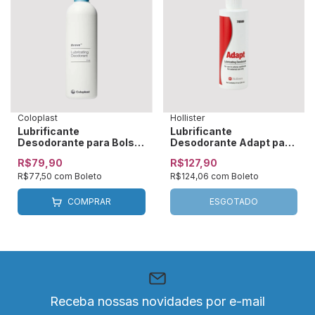
Coloplast
Hollister
Lubrificante
Lubrificante
Desodorante para Bolsa
Desodorante Adapt para
de Colostomia 240ml
Colostomia 236ml
R$79,90
R$127,90
Brava Coloplast - 12061
Hollister - 78500
R$77,50
com
Boleto
R$124,06
com
Boleto
COMPRAR
ESGOTADO
Receba nossas novidades por e-mail