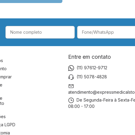
Entre em contato
ós
(11) 97612-9712
nto
(11) 5078-4828
mprar
de
atendimento@expressmedicalsto
de
De Segunda-Feira à Sexta-Fe
to
08:00 - 17:00
ões
ça LGPD
tomia