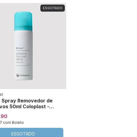
ESGOTADO
st
 Spray Removedor de
vos 50ml Coloplast -
,90
57
com
Boleto
ESGOTADO