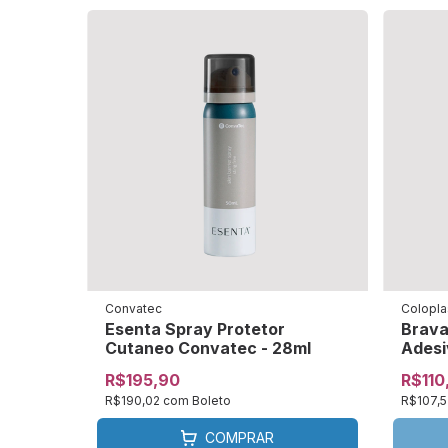
Convatec
Colopla
Esenta Spray Protetor
Brava
Cutaneo Convatec - 28ml
Adesi
12010
R$195,90
R$110
R$190,02
com
Boleto
R$107,
COMPRAR