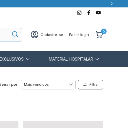
0
Cadastre-se
|
Fazer login
EXCLUSIVOS
MATERIAL HOSPITALAR
denar por
Filtrar