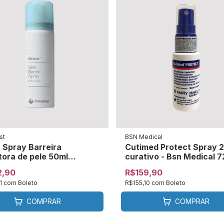
st
BSN Medical
 Spray Barreira
Cutimed Protect Spray 
tora de pele 50ml
curativo - Bsn Medical 
last - 12020
00
2,90
R$159,90
21
com
Boleto
R$155,10
com
Boleto
COMPRAR
COMPRAR