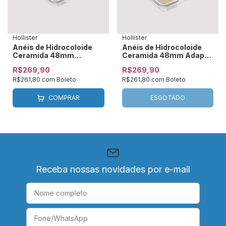
Hollister
Hollister
Anéis de Hidrocoloide
Anéis de Hidrocoloide
Ceramida 48mm
Ceramida 48mm Adapt
(4,5mm) Hollister - 8805
Hollister 8815
R$269,90
R$269,90
Adapt
R$261,80
com
Boleto
R$261,80
com
Boleto
COMPRAR
ESGOTADO
Receba nossas novidades por e-mail