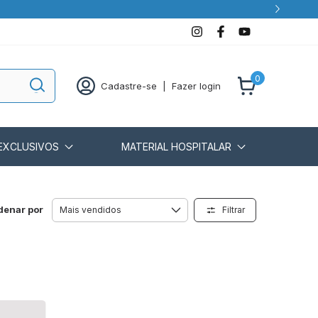
0
Cadastre-se
|
Fazer login
EXCLUSIVOS
MATERIAL HOSPITALAR
denar por
Filtrar