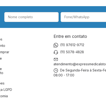
Entre em contato
ós
(11) 97612-9712
nto
(11) 5078-4828
mprar
de
atendimento@expressmedicalsto
de
De Segunda-Feira à Sexta-Fe
to
08:00 - 17:00
ões
ça LGPD
tomia