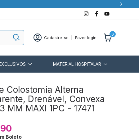
0
Cadastre-se
|
Fazer login
EXCLUSIVOS
MATERIAL HOSPITALAR
e Colostomia Alterna
rente, Drenável, Convexa
43 MM MAXI 1PC - 17471
,90
om
Boleto