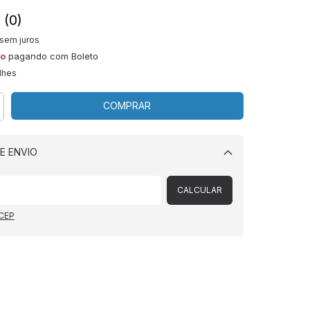
(0)
sem juros
to
pagando com Boleto
lhes
E ENVIO
Alterar CEP
CALCULAR
 CEP