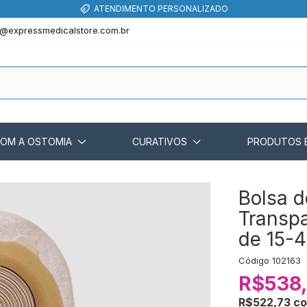
SITE 100% SEGURO
@expressmedicalstore.com.br
COM A OSTOMIA
CURATIVOS
PRODUTOS 
Bolsa d
Transpa
de 15-
Código
102163
R$538
R$522,73
c