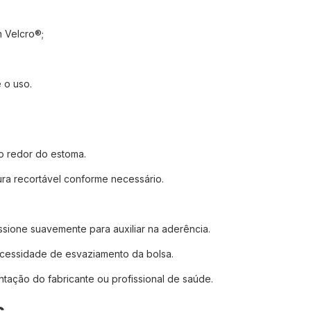
 Velcro®;
 o uso.
o redor do estoma.
ra recortável conforme necessário.
ssione suavemente para auxiliar na aderência.
ecessidade de esvaziamento da bolsa.
ntação do fabricante ou profissional de saúde.