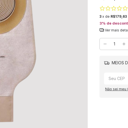
3
x de
R$179,63
3% de descon
Ver mais deta
MEIOS D
Não sei meu